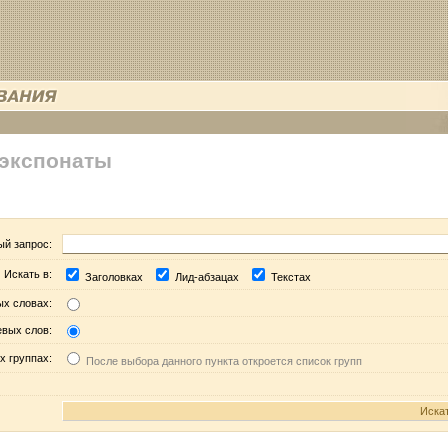
 экспонаты
ый запрос:
Искать в:
Заголовках
Лид-абзацах
Текстах
ых словах:
евых слов:
х группах:
После выбора данного пункта откроется список групп