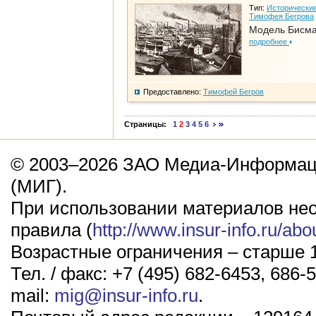
Тип:
Исторические
Тимофея Бегрова
Модель Бисм
подробнее
Предоставлено:
Тимофей Бегров
Страницы:
1
2
3
4
5
6
© 2003–2026 ЗАО Медиа-Информаци
(МИГ).
При использовании материалов не
правила (
http://www.insur-info.ru/abo
Возрастные ограничения – старше 1
Тел. / факс: +7 (495) 682-6453, 686-5
mail:
mig@insur-info.ru
.