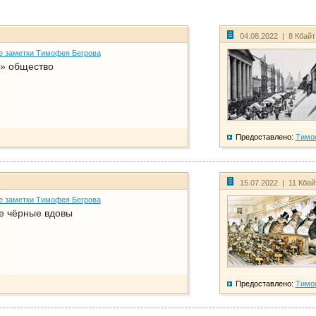
04.08.2022 | 8 Кбай
е заметки Тимофея Бегрова
» общество
Предоставлено:
Тимо
15.07.2022 | 11 Кба
е заметки Тимофея Бегрова
е чёрные вдовы
Предоставлено:
Тимо