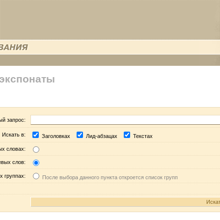
 экспонаты
ый запрос:
Искать в:
Заголовках
Лид-абзацах
Текстах
ых словах:
евых слов:
х группах:
После выбора данного пункта откроется список групп