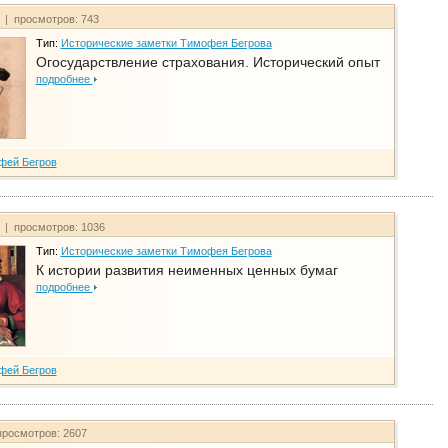
т | просмотров: 743
Тип:
Исторические заметки Тимофея Бегрова
Огосударствление страхования. Исторический опыт
подробнее
фей Бегров
т | просмотров: 1036
Тип:
Исторические заметки Тимофея Бегрова
К истории развития неименных ценных бумаг
подробнее
фей Бегров
просмотров: 2607