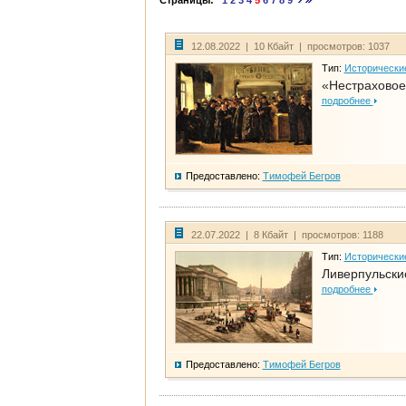
Страницы:
1
2
3
4
5
6
7
8
9
12.08.2022 | 10 Кбайт | просмотров: 1037
Тип:
Исторически
«Нестраховое
подробнее
Предоставлено:
Тимофей Бегров
22.07.2022 | 8 Кбайт | просмотров: 1188
Тип:
Исторически
Ливерпульски
подробнее
Предоставлено:
Тимофей Бегров