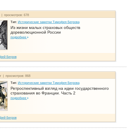
т | просмотров: 678
Тип:
Исторические заметки Тимофея Бегрова
Из жизни малых страховых обществ
дореволюционной России
подробнее
фей Бегров
йт | просмотров: 868
Тип:
Исторические заметки Тимофея Бегрова
Ретроспективный взгляд на идеи государственного
страхования во Франции. Часть 2
подробнее
фей Бегров