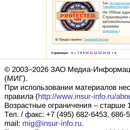
Тип:
Исторические
Тимофея Бегрова
Не VINом еди
Страховщики 
автомобильн
кражами
подробнее
Предоставлено:
Тимофей Бегров
Страницы:
7
8
9
10
11
12
13
14
15
© 2003–2026 ЗАО Медиа-Информаци
(МИГ).
При использовании материалов не
правила (
http://www.insur-info.ru/abo
Возрастные ограничения – старше 1
Тел. / факс: +7 (495) 682-6453, 686-5
mail:
mig@insur-info.ru
.