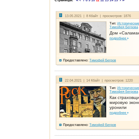
Страницы:
7
8
9
10
11
12
13
14
15
13.05.2021 | 8 Кбайт | просмотров: 1876
Тип:
Исторические
Тимофея Бегрова
Дом «Салама
подробнее
Предоставлено:
Тимофей Бегров
22.04.2021 | 14 Кбайт | просмотров: 1220
Тип:
Исторические
Тимофея Бегрова
Как страховщ
мировую экон
уронили
подробнее
Предоставлено:
Тимофей Бегров