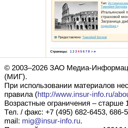
Тип:
Исторические
Тимофея Бегрова
Итальянский п
страховой мо
Заграница да
подробнее
Предоставлено:
Тимофей Бегров
Страницы:
1
2
3
4
5
6
7
8
© 2003–2026 ЗАО Медиа-Информаци
(МИГ).
При использовании материалов не
правила (
http://www.insur-info.ru/abo
Возрастные ограничения – старше 1
Тел. / факс: +7 (495) 682-6453, 686-5
mail:
mig@insur-info.ru
.