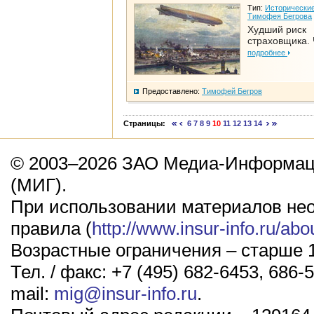
Тип:
Исторические
Тимофея Бегрова
Худший риск
страховщика. 
подробнее
Предоставлено:
Тимофей Бегров
Страницы:
6
7
8
9
10
11
12
13
14
© 2003–2026 ЗАО Медиа-Информаци
(МИГ).
При использовании материалов не
правила (
http://www.insur-info.ru/abo
Возрастные ограничения – старше 1
Тел. / факс: +7 (495) 682-6453, 686-5
mail:
mig@insur-info.ru
.