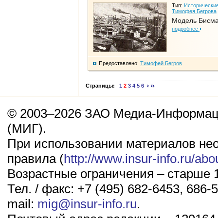
Тип:
Исторические
Тимофея Бегрова
Модель Бисм
подробнее
Предоставлено:
Тимофей Бегров
Страницы:
1
2
3
4
5
6
© 2003–2026 ЗАО Медиа-Информаци
(МИГ).
При использовании материалов не
правила (
http://www.insur-info.ru/abo
Возрастные ограничения – старше 1
Тел. / факс: +7 (495) 682-6453, 686-5
mail:
mig@insur-info.ru
.