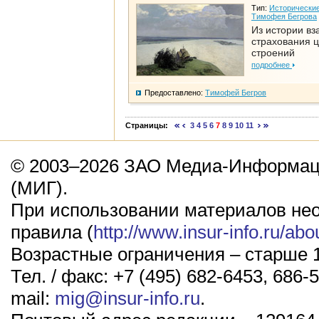
Тип:
Исторические
Тимофея Бегрова
Из истории вз
страхования 
строений
подробнее
Предоставлено:
Тимофей Бегров
Страницы:
3
4
5
6
7
8
9
10
11
© 2003–2026 ЗАО Медиа-Информаци
(МИГ).
При использовании материалов не
правила (
http://www.insur-info.ru/abo
Возрастные ограничения – старше 1
Тел. / факс: +7 (495) 682-6453, 686-5
mail:
mig@insur-info.ru
.