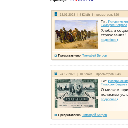
Страницы:
1
2
3
4
5
6
7
13.01.2023 | 8 Кбайт | просмотров: 826
Тип:
Исторические
Тимофея Бегрова
Хлеба и соци
страхования!
подробнее
Предоставлено:
Тимофей Бегров
24.12.2022 | 10 Кбайт | просмотров: 648
Тип:
Исторические
Тимофея Бегрова
О мелком шр
полисных усл
подробнее
Предоставлено:
Тимофей Бегров