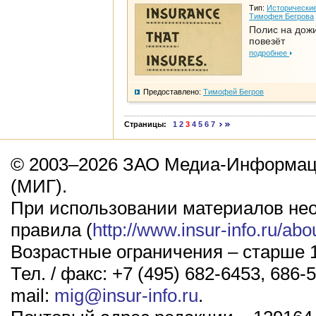
Тип:
Исторические
Тимофея Бегрова
Полис на дож
повезёт
подробнее
Предоставлено:
Тимофей Бегров
Страницы:
1
2
3
4
5
6
7
© 2003–2026 ЗАО Медиа-Информаци
(МИГ).
При использовании материалов не
правила (
http://www.insur-info.ru/abo
Возрастные ограничения – старше 1
Тел. / факс: +7 (495) 682-6453, 686-5
mail:
mig@insur-info.ru
.