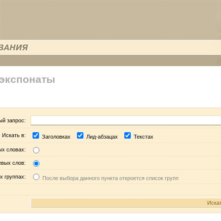
 экспонаты
ый запрос:
Искать в:
Заголовках
Лид-абзацах
Текстах
ых словах:
евых слов:
х группах:
После выбора данного пункта откроется список групп