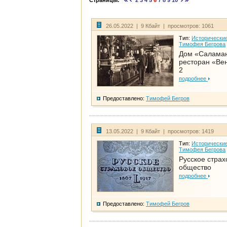
Страницы:
2
3
4
5
6
7
8
9
10
26.05.2022 | 9 Кбайт | просмотров: 1061
Тип:
Исторические
Тимофея Бегрова
Дом «Салама
ресторан «Вен
2
подробнее
Предоставлено:
Тимофей Бегров
13.05.2022 | 9 Кбайт | просмотров: 1419
Тип:
Исторические
Тимофея Бегрова
Русское страх
общество
подробнее
Предоставлено:
Тимофей Бегров