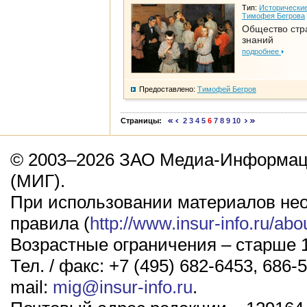
Тип:
Исторические
Тимофея Бегрова
Общество стр
знаний
подробнее
Предоставлено:
Тимофей Бегров
Страницы:
2
3
4
5
6
7
8
9
10
© 2003–2026 ЗАО Медиа-Информаци
(МИГ).
При использовании материалов не
правила (
http://www.insur-info.ru/abo
Возрастные ограничения – старше 1
Тел. / факс: +7 (495) 682-6453, 686-5
mail:
mig@insur-info.ru
.