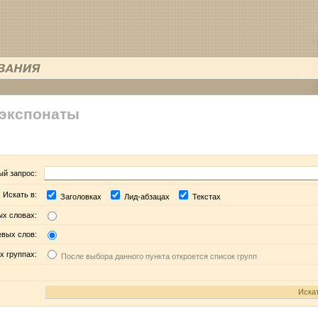
 экспонаты
ый запрос:
Искать в:
Заголовках
Лид-абзацах
Текстах
ых словах:
евых слов:
х группах:
После выбора данного пункта откроется список групп