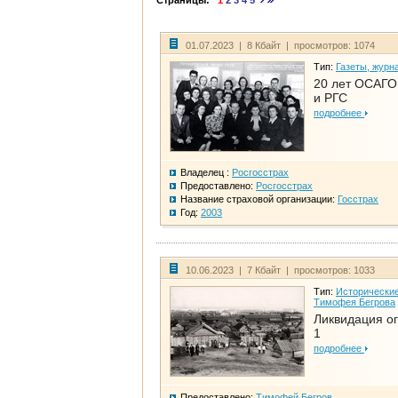
Страницы:
1
2
3
4
5
01.07.2023 | 8 Кбайт | просмотров: 1074
Тип:
Газеты, журн
20 лет ОСАГО.
и РГС
подробнее
Владелец :
Росгосстрах
Предоставлено:
Росгосстрах
Название страховой организации:
Госстрах
Год:
2003
10.06.2023 | 7 Кбайт | просмотров: 1033
Тип:
Исторические
Тимофея Бегрова
Ликвидация ог
1
подробнее
Предоставлено:
Тимофей Бегров