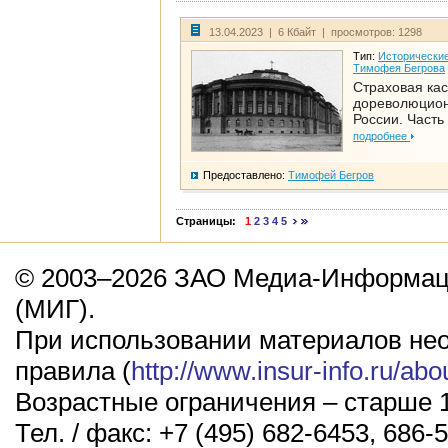
13.04.2023 | 6 Кбайт | просмотров: 1298
Тип:
Исторические
Тимофея Бегрова
Страховая кас
дореволюцио
России. Часть
подробнее
Предоставлено:
Тимофей Бегров
Страницы:
1
2
3
4
5
© 2003–2026 ЗАО Медиа-Информаци
(МИГ).
При использовании материалов не
правила (
http://www.insur-info.ru/abo
Возрастные ограничения – старше 1
Тел. / факс: +7 (495) 682-6453, 686-5