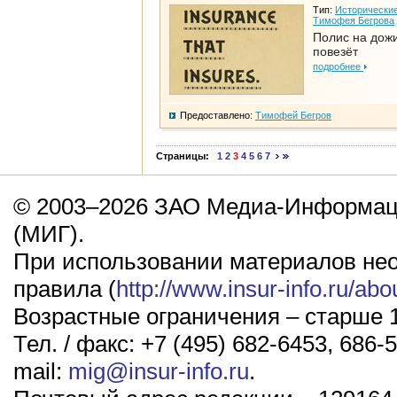
Тип:
Исторические
Тимофея Бегрова
Полис на дож
повезёт
подробнее
Предоставлено:
Тимофей Бегров
Страницы:
1
2
3
4
5
6
7
© 2003–2026 ЗАО Медиа-Информаци
(МИГ).
При использовании материалов не
правила (
http://www.insur-info.ru/abo
Возрастные ограничения – старше 1
Тел. / факс: +7 (495) 682-6453, 686-5
mail:
mig@insur-info.ru
.