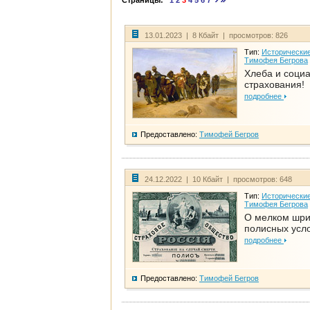
Страницы:
1
2
3
4
5
6
7
13.01.2023 | 8 Кбайт | просмотров: 826
Тип:
Исторические
Тимофея Бегрова
Хлеба и соци
страхования!
подробнее
Предоставлено:
Тимофей Бегров
24.12.2022 | 10 Кбайт | просмотров: 648
Тип:
Исторические
Тимофея Бегрова
О мелком шр
полисных усл
подробнее
Предоставлено:
Тимофей Бегров