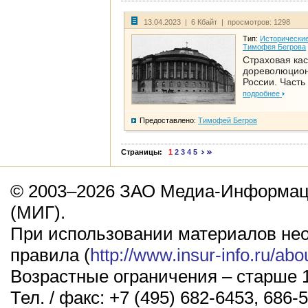
13.04.2023 | 6 Кбайт | просмотров: 1298
Тип:
Исторические
Тимофея Бегрова
Страховая кас
дореволюцио
России. Часть
подробнее
Предоставлено:
Тимофей Бегров
Страницы:
1
2
3
4
5
© 2003–2026 ЗАО Медиа-Информаци
(МИГ).
При использовании материалов не
правила (
http://www.insur-info.ru/abo
Возрастные ограничения – старше 1
Тел. / факс: +7 (495) 682-6453, 686-5