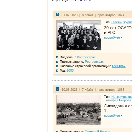
Страницы:
1
2
3
4
5
01.07.2023 | 8 Кбайт | просмотров: 1074
Тип:
Газеты, журн
20 лет ОСАГО.
и РГС
подробнее
Владелец :
Росгосстрах
Предоставлено:
Росгосстрах
Название страховой организации:
Госстрах
Год:
2003
10.06.2023 | 7 Кбайт | просмотров: 1033
Тип:
Исторические
Тимофея Бегрова
Ликвидация ог
1
подробнее
Предоставлено:
Тимофей Бегров