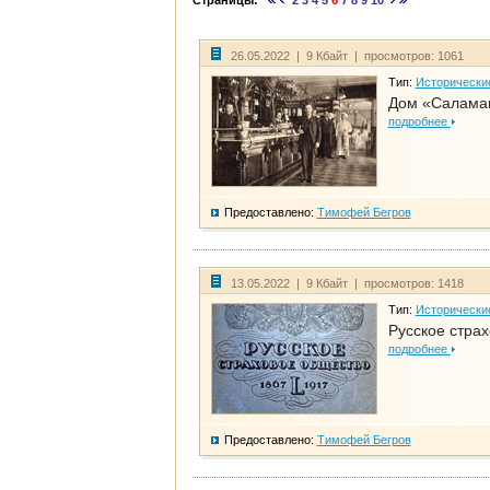
Страницы:
2
3
4
5
6
7
8
9
10
26.05.2022 | 9 Кбайт | просмотров: 1061
Тип:
Исторически
Дом «Саламан
подробнее
Предоставлено:
Тимофей Бегров
13.05.2022 | 9 Кбайт | просмотров: 1418
Тип:
Исторически
Русское стра
подробнее
Предоставлено:
Тимофей Бегров