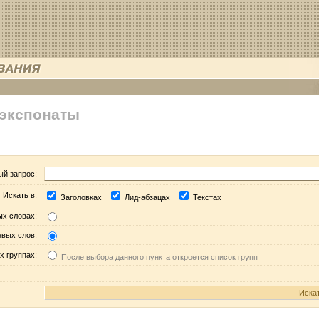
 экспонаты
ый запрос:
Искать в:
Заголовках
Лид-абзацах
Текстах
ых словах:
евых слов:
х группах:
После выбора данного пункта откроется список групп