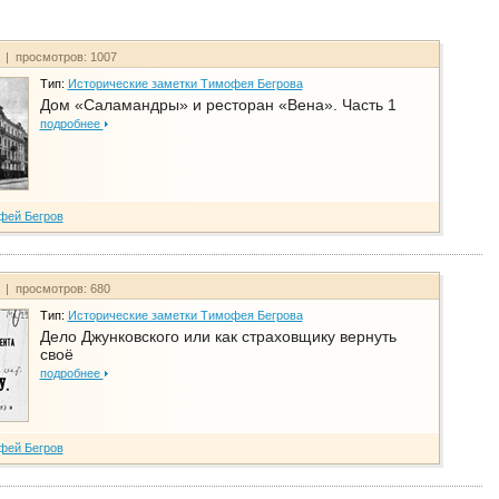
т | просмотров: 1007
Тип:
Исторические заметки Тимофея Бегрова
Дом «Саламандры» и ресторан «Вена». Часть 1
подробнее
фей Бегров
т | просмотров: 680
Тип:
Исторические заметки Тимофея Бегрова
Дело Джунковского или как страховщику вернуть
своё
подробнее
фей Бегров