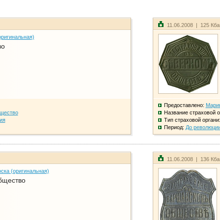
11.06.2008 | 125 Кб
оригинальная)
во
Предоставлено:
Мари
бщество
Название страховой о
ия
Тип страховой органи
Период:
До революци
11.06.2008 | 136 Кб
ска (оригинальная)
бщество