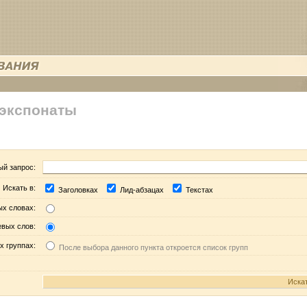
 экспонаты
ый запрос:
Искать в:
Заголовках
Лид-абзацах
Текстах
ых словах:
евых слов:
х группах:
После выбора данного пункта откроется список групп