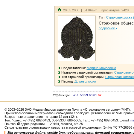
20.05.2008 | 51 Кбайт | просмотров: 2428
Тип:
Страховая доска 
Страховое общест
подробнее
Предоставлено:
Марина Моисеенко
Название страховой организации:
Страховое о
Тип страховой организации:
Страховая компан
Период:
До революции
Страницы:
58
59
60
61
62
© 2003–2026 ЗАО Медиа-Информационная Группа «Страхование сегодня» (МИГ).
При использовании материалов необходимо соблюдать установленные МИГ правил
Возрастные ограничения – старше 12 лет (12+).
Тел. / факс: +7 (495) 682-6453, 686-5338, 686-5605. Тел.: +7 (495) 682-6453. E-mail:
mi
Почтовый адрес редакции – 129164, Москва, а/я 25
Свидетельство о регистрации средства массовой информации: Эл № ФС 77-26586 от
Мы используем файлы cookie для предоставления функций социальных 