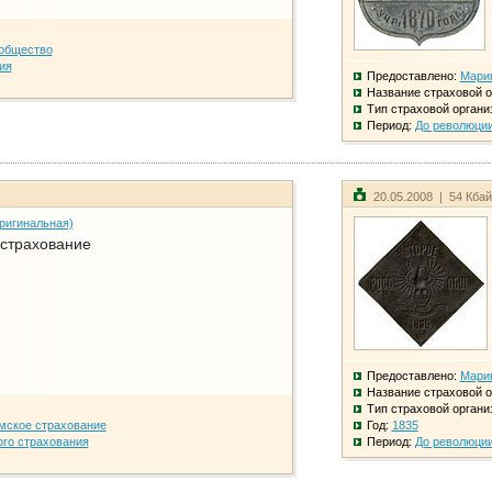
общество
ия
Предоставлено:
Мари
Название страховой о
Тип страховой органи
Период:
До революци
20.05.2008 | 54 Кба
ригинальная)
 страхование
Предоставлено:
Мари
Название страховой о
Тип страховой органи
мское страхование
Год:
1835
го страхования
Период:
До революци