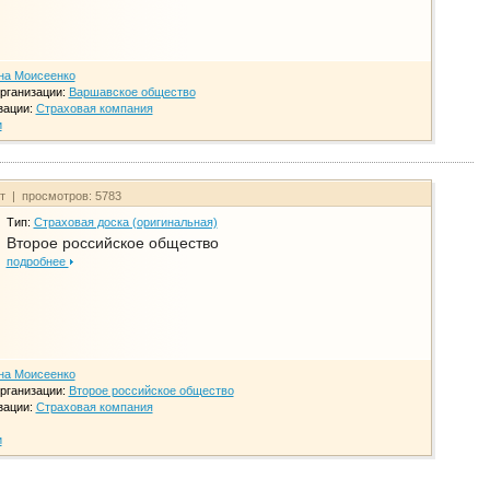
на Моисеенко
рганизации:
Варшавское общество
зации:
Страховая компания
и
йт | просмотров: 5783
Тип:
Страховая доска (оригинальная)
Второе российское общество
подробнее
на Моисеенко
рганизации:
Второе российское общество
зации:
Страховая компания
и