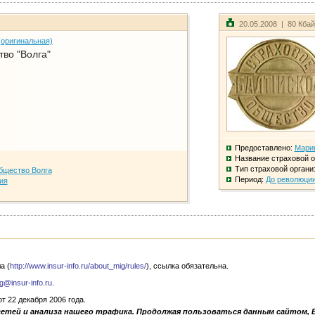
20.05.2008 | 80 Кба
(оригинальная)
во "Волга"
Предоставлено:
Мари
Название страховой о
Тип страховой органи
бщество Волга
Период:
До революци
ия
а (
http://www.insur-info.ru/about_mig/rules/
), ссылка обязательна.
g@insur-info.ru
.
 22 декабря 2006 года.
сетей и анализа нашего трафика. Продолжая пользоваться данным сайтом, 