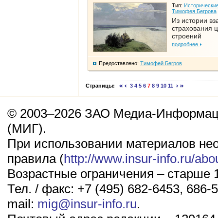
Тип:
Исторические
Тимофея Бегрова
Из истории вз
страхования 
строений
подробнее
Предоставлено:
Тимофей Бегров
Страницы:
3
4
5
6
7
8
9
10
11
© 2003–2026 ЗАО Медиа-Информаци
(МИГ).
При использовании материалов не
правила (
http://www.insur-info.ru/abo
Возрастные ограничения – старше 1
Тел. / факс: +7 (495) 682-6453, 686-5
mail:
mig@insur-info.ru
.