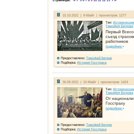
Страницы:
5
6
7
8
9
10
11
12
13
15.10.2021 | 9 Кбайт | просмотров: 1277
Тип:
Исторические
Тимофея Бегрова
Первый Всес
съезд страхо
работников
подробнее
Предоставлено:
Тимофей Бегров
Подборка:
История Госстраха
30.09.2021 | 10 Кбайт | просмотров: 1424
Тип:
Исторические
Тимофея Бегрова
От национали
Госстраху
подробнее
Предоставлено:
Тимофей Бегров
Подборка:
История Госстраха