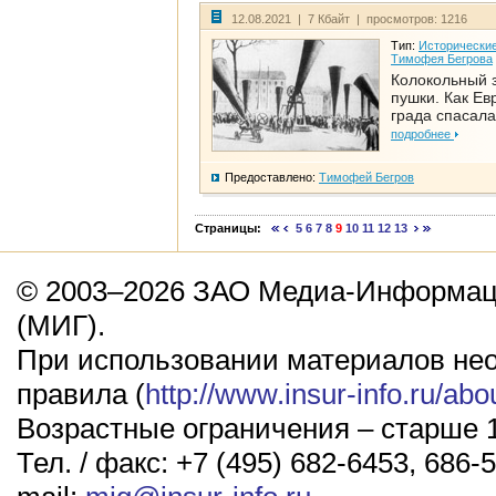
12.08.2021 | 7 Кбайт | просмотров: 1216
Тип:
Исторические
Тимофея Бегрова
Колокольный 
пушки. Как Ев
града спасала
подробнее
Предоставлено:
Тимофей Бегров
Страницы:
5
6
7
8
9
10
11
12
13
© 2003–2026 ЗАО Медиа-Информаци
(МИГ).
При использовании материалов не
правила (
http://www.insur-info.ru/abo
Возрастные ограничения – старше 1
Тел. / факс: +7 (495) 682-6453, 686-5