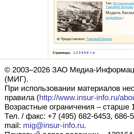
Тип:
Исторические
Тимофея Бегрова
Модель Бисм
подробнее
Предоставлено:
Тимофей Бегров
Страницы:
1
2
3
4
5
6
© 2003–2026 ЗАО Медиа-Информаци
(МИГ).
При использовании материалов не
правила (
http://www.insur-info.ru/abo
Возрастные ограничения – старше 1
Тел. / факс: +7 (495) 682-6453, 686-5
mail:
mig@insur-info.ru
.