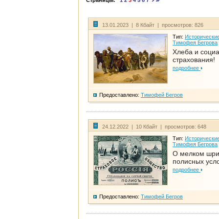
Страницы:
1
2
3
4
5
6
7
13.01.2023 | 8 Кбайт | просмотров: 826
Тип:
Исторические
Тимофея Бегрова
Хлеба и соци
страхования!
подробнее
Предоставлено:
Тимофей Бегров
24.12.2022 | 10 Кбайт | просмотров: 648
Тип:
Исторические
Тимофея Бегрова
О мелком шр
полисных усл
подробнее
Предоставлено:
Тимофей Бегров