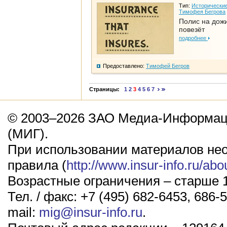
Тип:
Исторические
Тимофея Бегрова
Полис на дож
повезёт
подробнее
Предоставлено:
Тимофей Бегров
Страницы:
1
2
3
4
5
6
7
© 2003–2026 ЗАО Медиа-Информаци
(МИГ).
При использовании материалов не
правила (
http://www.insur-info.ru/abo
Возрастные ограничения – старше 1
Тел. / факс: +7 (495) 682-6453, 686-5
mail:
mig@insur-info.ru
.