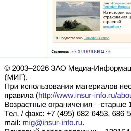
Тип:
Исторические
Тимофея Бегрова
Из истории вз
страхования 
строений
подробнее
Предоставлено:
Тимофей Бегров
Страницы:
3
4
5
6
7
8
9
10
11
© 2003–2026 ЗАО Медиа-Информаци
(МИГ).
При использовании материалов не
правила (
http://www.insur-info.ru/abo
Возрастные ограничения – старше 1
Тел. / факс: +7 (495) 682-6453, 686-5
mail:
mig@insur-info.ru
.