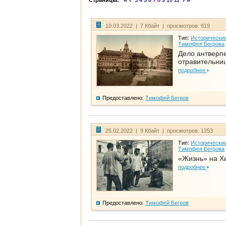
Страницы:
3
4
5
6
7
8
9
10
11
10.03.2022 | 7 Кбайт | просмотров: 819
Тип:
Исторические
Тимофея Бегрова
Дело антверп
отравительни
подробнее
Предоставлено:
Тимофей Бегров
25.02.2022 | 9 Кбайт | просмотров: 1253
Тип:
Исторические
Тимофея Бегрова
«Жизнь» на Х
подробнее
Предоставлено:
Тимофей Бегров