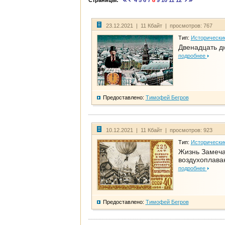
Страницы:
4
5
6
7
8
9
10
11
12
23.12.2021 | 11 Кбайт | просмотров: 767
Тип:
Исторически
Двенадцать д
подробнее
Предоставлено:
Тимофей Бегров
10.12.2021 | 11 Кбайт | просмотров: 923
Тип:
Исторически
Жизнь Замеча
воздухоплава
подробнее
Предоставлено:
Тимофей Бегров