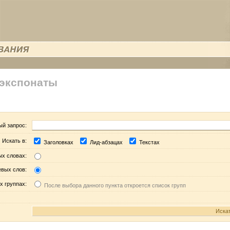
 экспонаты
ый запрос:
Искать в:
Заголовках
Лид-абзацах
Текстах
ых словах:
евых слов:
х группах:
После выбора данного пункта откроется список групп