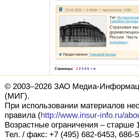
13.04.2023 | 6 Кбайт | просмотров: 1298
Тип:
Исторические
Тимофея Бегрова
Страховая кас
дореволюцио
России. Часть
подробнее
Предоставлено:
Тимофей Бегров
Страницы:
1
2
3
4
5
© 2003–2026 ЗАО Медиа-Информаци
(МИГ).
При использовании материалов не
правила (
http://www.insur-info.ru/abo
Возрастные ограничения – старше 1
Тел. / факс: +7 (495) 682-6453, 686-5