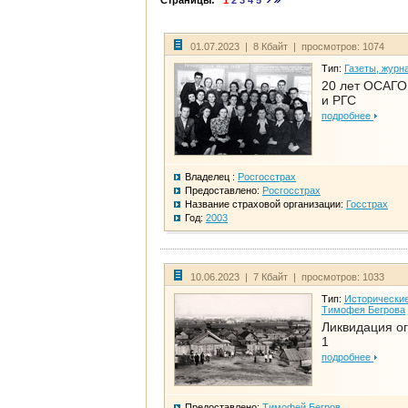
Страницы:
1
2
3
4
5
01.07.2023 | 8 Кбайт | просмотров: 1074
Тип:
Газеты, журн
20 лет ОСАГО.
и РГС
подробнее
Владелец :
Росгосстрах
Предоставлено:
Росгосстрах
Название страховой организации:
Госстрах
Год:
2003
10.06.2023 | 7 Кбайт | просмотров: 1033
Тип:
Исторические
Тимофея Бегрова
Ликвидация ог
1
подробнее
Предоставлено:
Тимофей Бегров