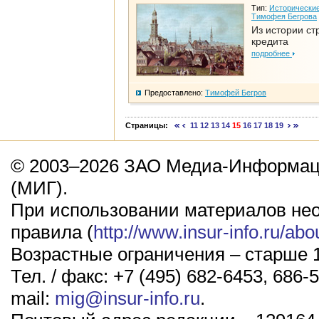
Тип:
Исторические
Тимофея Бегрова
Из истории ст
кредита
подробнее
Предоставлено:
Тимофей Бегров
Страницы:
11
12
13
14
15
16
17
18
19
© 2003–2026 ЗАО Медиа-Информаци
(МИГ).
При использовании материалов не
правила (
http://www.insur-info.ru/abo
Возрастные ограничения – старше 1
Тел. / факс: +7 (495) 682-6453, 686-5
mail:
mig@insur-info.ru
.