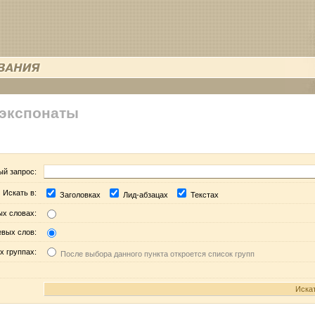
 экспонаты
ый запрос:
Искать в:
Заголовках
Лид-абзацах
Текстах
ых словах:
евых слов:
х группах:
После выбора данного пункта откроется список групп