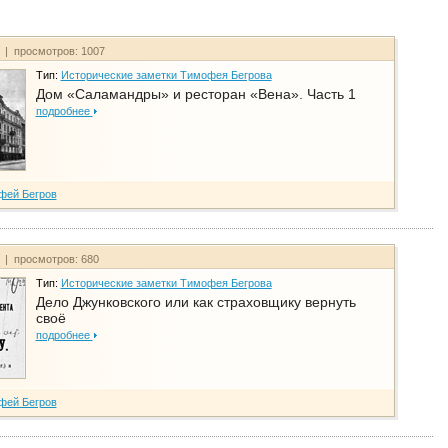
т | просмотров: 1007
Тип:
Исторические заметки Тимофея Бегрова
Дом «Саламандры» и ресторан «Вена». Часть 1
подробнее
фей Бегров
т | просмотров: 680
Тип:
Исторические заметки Тимофея Бегрова
Дело Джунковского или как страховщику вернуть
своё
подробнее
фей Бегров