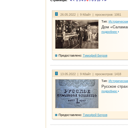
Страницы:
2
3
4
5
6
7
8
9
10
26.05.2022 | 9 Кбайт | просмотров: 1061
Тип:
Исторически
Дом «Саламан
подробнее
Предоставлено:
Тимофей Бегров
13.05.2022 | 9 Кбайт | просмотров: 1418
Тип:
Исторически
Русское стра
подробнее
Предоставлено:
Тимофей Бегров