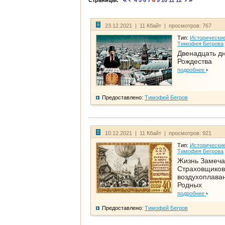
Страницы:
4
5
6
7
8
9
10
11
12
23.12.2021 | 11 Кбайт | просмотров: 767
Тип:
Исторические
Тимофея Бегрова
Двенадцать д
Рождества
подробнее
Предоставлено:
Тимофей Бегров
10.12.2021 | 11 Кбайт | просмотров: 921
Тип:
Исторические
Тимофея Бегрова
Жизнь Замеча
Страховщиков
воздухоплаван
Родных
подробнее
Предоставлено:
Тимофей Бегров