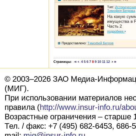
Тип:
Исторические
Тимофея Бегрова
На какую сум
имущества в Р
Часть 2
подробнее
Предоставлено:
Тимофей Бегров
Страницы:
4
5
6
7
8
9
10
11
12
© 2003–2026 ЗАО Медиа-Информаци
(МИГ).
При использовании материалов не
правила (
http://www.insur-info.ru/abo
Возрастные ограничения – старше 1
Тел. / факс: +7 (495) 682-6453, 686-5
mail:
mig@insur-info.ru
.