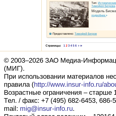
Тип:
Исторические
Тимофея Бегрова
Модель Бисм
подробнее
Предоставлено:
Тимофей Бегров
Страницы:
1
2
3
4
5
6
© 2003–2026 ЗАО Медиа-Информаци
(МИГ).
При использовании материалов не
правила (
http://www.insur-info.ru/abo
Возрастные ограничения – старше 1
Тел. / факс: +7 (495) 682-6453, 686-5
mail:
mig@insur-info.ru
.