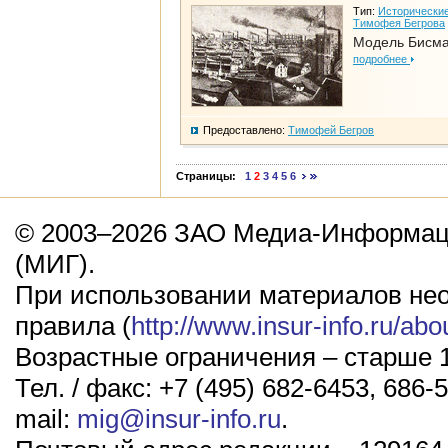
Тип:
Исторические
Тимофея Бегрова
Модель Бисм
подробнее
Предоставлено:
Тимофей Бегров
Страницы:
1
2
3
4
5
6
© 2003–2026 ЗАО Медиа-Информаци
(МИГ).
При использовании материалов не
правила (
http://www.insur-info.ru/abo
Возрастные ограничения – старше 1
Тел. / факс: +7 (495) 682-6453, 686-5
mail:
mig@insur-info.ru
.