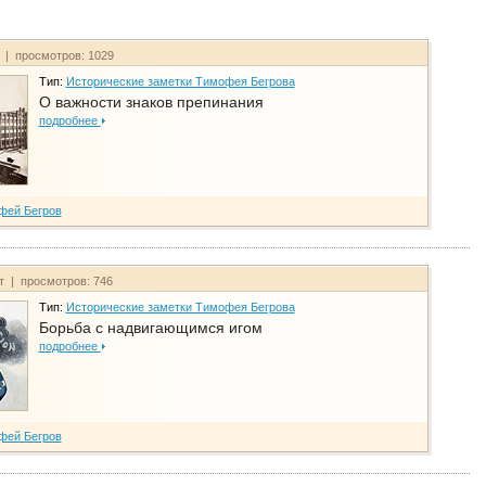
т | просмотров: 1029
Тип:
Исторические заметки Тимофея Бегрова
О важности знаков препинания
подробнее
фей Бегров
йт | просмотров: 746
Тип:
Исторические заметки Тимофея Бегрова
Борьба с надвигающимся игом
подробнее
фей Бегров