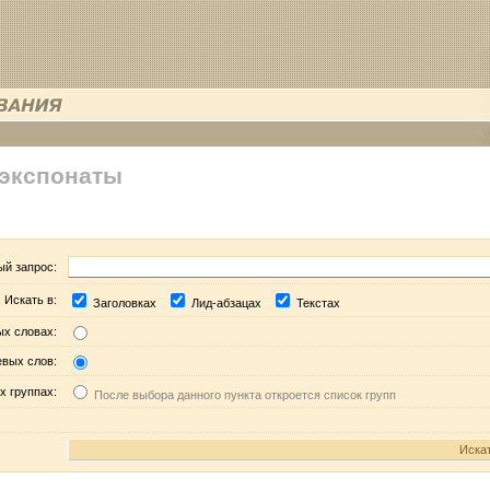
 экспонаты
ый запрос:
Искать в:
Заголовках
Лид-абзацах
Текстах
ых словах:
евых слов:
х группах:
После выбора данного пункта откроется список групп