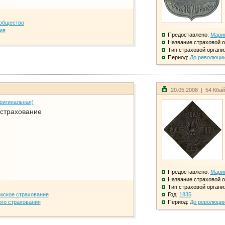
общество
ия
Предоставлено:
Мари
Название страховой о
Тип страховой органи
Период:
До революци
20.05.2008 | 54 Кба
ригинальная)
 страхование
Предоставлено:
Мари
Название страховой о
Тип страховой органи
мское страхование
Год:
1835
го страхования
Период:
До революци