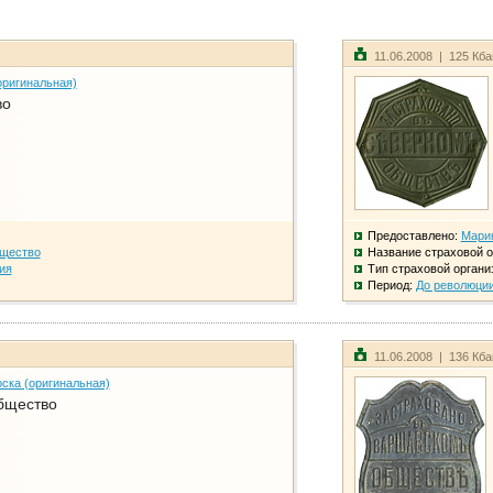
11.06.2008 | 125 Кб
оригинальная)
во
Предоставлено:
Мари
бщество
Название страховой о
ия
Тип страховой органи
Период:
До революци
11.06.2008 | 136 Кб
ска (оригинальная)
бщество