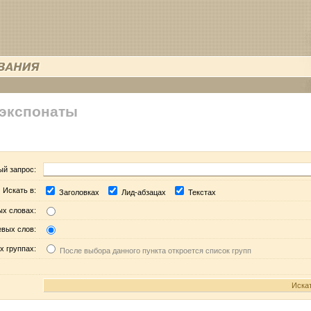
 экспонаты
ый запрос:
Искать в:
Заголовках
Лид-абзацах
Текстах
ых словах:
евых слов:
х группах:
После выбора данного пункта откроется список групп