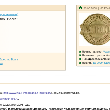
20.05.2008 | 80 Кба
(оригинальная)
во "Волга"
Предоставлено:
Мари
Название страховой о
Тип страховой органи
бщество Волга
Период:
До революци
ия
а (
http://www.insur-info.ru/about_mig/rules/
), ссылка обязательна.
g@insur-info.ru
.
 22 декабря 2006 года.
сетей и анализа нашего трафика. Продолжая пользоваться данным сайтом, 