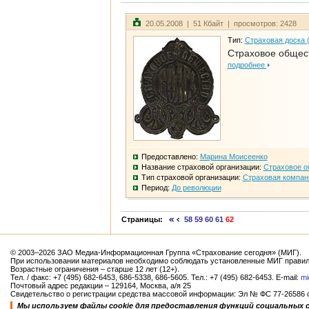
20.05.2008 | 51 Кбайт | просмотров: 2428
Тип:
Страховая доска 
Страховое общест
подробнее
Предоставлено:
Марина Моисеенко
Название страховой организации:
Страховое о
Тип страховой организации:
Страховая компан
Период:
До революции
Страницы:
58
59
60
61
62
© 2003–2026 ЗАО Медиа-Информационная Группа «Страхование сегодня» (МИГ).
При использовании материалов необходимо соблюдать установленные МИГ правил
Возрастные ограничения – старше 12 лет (12+).
Тел. / факс: +7 (495) 682-6453, 686-5338, 686-5605. Тел.: +7 (495) 682-6453. E-mail:
mi
Почтовый адрес редакции – 129164, Москва, а/я 25
Свидетельство о регистрации средства массовой информации: Эл № ФС 77-26586 от
Мы используем файлы cookie для предоставления функций социальных 