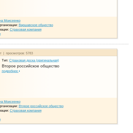
на Моисеенко
рганизации:
Варшавское общество
зации:
Страховая компания
и
йт | просмотров: 5783
Тип:
Страховая доска (оригинальная)
Второе российское общество
подробнее
на Моисеенко
рганизации:
Второе российское общество
зации:
Страховая компания
и