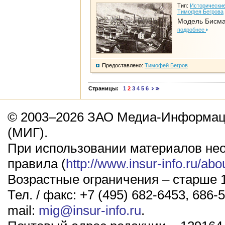
Тип:
Исторические
Тимофея Бегрова
Модель Бисм
подробнее
Предоставлено:
Тимофей Бегров
Страницы:
1
2
3
4
5
6
© 2003–2026 ЗАО Медиа-Информаци
(МИГ).
При использовании материалов не
правила (
http://www.insur-info.ru/abo
Возрастные ограничения – старше 1
Тел. / факс: +7 (495) 682-6453, 686-5
mail:
mig@insur-info.ru
.