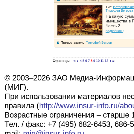
Тип:
Исторические
Тимофея Бегрова
На какую сум
имущества в Р
Часть 2
подробнее
Предоставлено:
Тимофей Бегров
Страницы:
4
5
6
7
8
9
10
11
12
© 2003–2026 ЗАО Медиа-Информаци
(МИГ).
При использовании материалов не
правила (
http://www.insur-info.ru/abo
Возрастные ограничения – старше 1
Тел. / факс: +7 (495) 682-6453, 686-5
mail:
mig@insur-info.ru
.