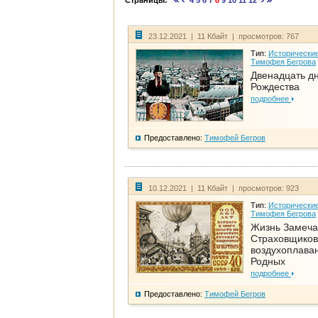
Страницы:
4
5
6
7
8
9
10
11
12
23.12.2021 | 11 Кбайт | просмотров: 767
Тип:
Исторические
Тимофея Бегрова
Двенадцать д
Рождества
подробнее
Предоставлено:
Тимофей Бегров
10.12.2021 | 11 Кбайт | просмотров: 923
Тип:
Исторические
Тимофея Бегрова
Жизнь Замеча
Страховщиков
воздухоплаван
Родных
подробнее
Предоставлено:
Тимофей Бегров