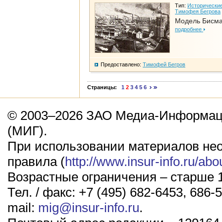
Тип:
Исторические
Тимофея Бегрова
Модель Бисм
подробнее
Предоставлено:
Тимофей Бегров
Страницы:
1
2
3
4
5
6
© 2003–2026 ЗАО Медиа-Информаци
(МИГ).
При использовании материалов не
правила (
http://www.insur-info.ru/abo
Возрастные ограничения – старше 1
Тел. / факс: +7 (495) 682-6453, 686-5
mail:
mig@insur-info.ru
.