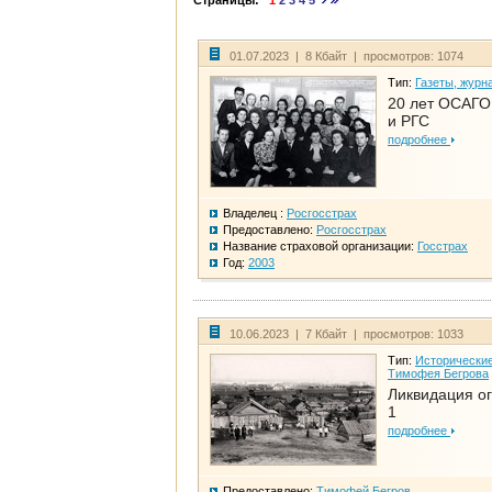
Страницы:
1
2
3
4
5
01.07.2023 | 8 Кбайт | просмотров: 1074
Тип:
Газеты, журн
20 лет ОСАГО.
и РГС
подробнее
Владелец :
Росгосстрах
Предоставлено:
Росгосстрах
Название страховой организации:
Госстрах
Год:
2003
10.06.2023 | 7 Кбайт | просмотров: 1033
Тип:
Исторические
Тимофея Бегрова
Ликвидация ог
1
подробнее
Предоставлено:
Тимофей Бегров