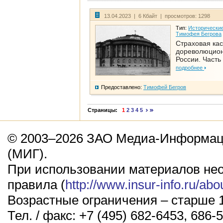
13.04.2023 | 6 Кбайт | просмотров: 1298
Тип:
Исторические
Тимофея Бегрова
Страховая кас
дореволюцио
России. Часть
подробнее
Предоставлено:
Тимофей Бегров
Страницы:
1
2
3
4
5
© 2003–2026 ЗАО Медиа-Информаци
(МИГ).
При использовании материалов не
правила (
http://www.insur-info.ru/abo
Возрастные ограничения – старше 1
Тел. / факс: +7 (495) 682-6453, 686-5