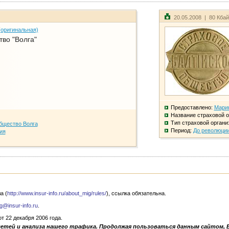
20.05.2008 | 80 Кба
(оригинальная)
во "Волга"
Предоставлено:
Мари
Название страховой о
Тип страховой органи
бщество Волга
Период:
До революци
ия
а (
http://www.insur-info.ru/about_mig/rules/
), ссылка обязательна.
g@insur-info.ru
.
 22 декабря 2006 года.
сетей и анализа нашего трафика. Продолжая пользоваться данным сайтом, 