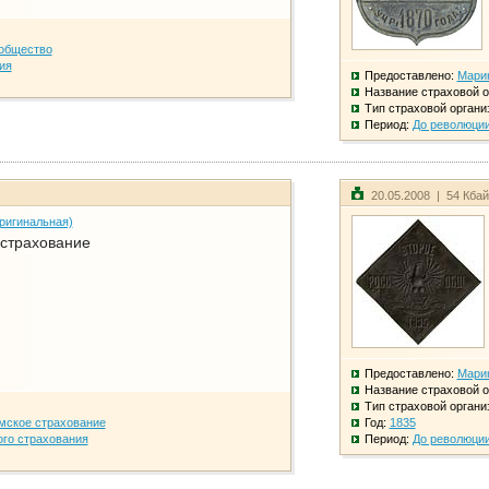
общество
ия
Предоставлено:
Мари
Название страховой о
Тип страховой органи
Период:
До революци
20.05.2008 | 54 Кба
ригинальная)
 страхование
Предоставлено:
Мари
Название страховой о
Тип страховой органи
мское страхование
Год:
1835
го страхования
Период:
До революци