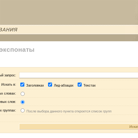
 экспонаты
ый запрос:
Искать в:
Заголовках
Лид-абзацах
Текстах
ых словах:
евых слов:
х группах:
После выбора данного пункта откроется список групп