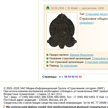
20.05.2008 | 51 Кбайт | просмотров: 2428
Тип:
Страховая доска 
Страховое общест
подробнее
Предоставлено:
Марина Моисеенко
Название страховой организации:
Страховое о
Тип страховой организации:
Страховая компан
Период:
До революции
Страницы:
58
59
60
61
62
© 2003–2026 ЗАО Медиа-Информационная Группа «Страхование сегодня» (МИГ).
При использовании материалов необходимо соблюдать установленные МИГ правил
Возрастные ограничения – старше 12 лет (12+).
Тел. / факс: +7 (495) 682-6453, 686-5338, 686-5605. Тел.: +7 (495) 682-6453. E-mail:
mi
Почтовый адрес редакции – 129164, Москва, а/я 25
Свидетельство о регистрации средства массовой информации: Эл № ФС 77-26586 от
Мы используем файлы cookie для предоставления функций социальных 