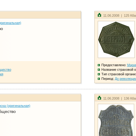
11.06.2008 | 125 Кб
оригинальная)
во
Предоставлено:
Мари
бщество
Название страховой о
ия
Тип страховой органи
Период:
До революци
11.06.2008 | 136 Кб
ска (оригинальная)
бщество