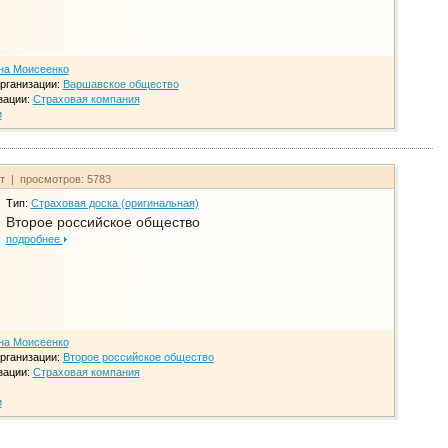
на Моисеенко
рганизации:
Варшавское общество
зации:
Страховая компания
и
йт | просмотров: 5783
Тип:
Страховая доска (оригинальная)
Второе российское общество
подробнее
на Моисеенко
рганизации:
Второе российское общество
зации:
Страховая компания
и