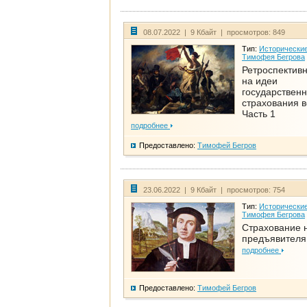
08.07.2022 | 9 Кбайт | просмотров: 849
Тип:
Исторические
Тимофея Бегрова
Ретроспективн
на идеи
государственн
страхования 
Часть 1
подробнее
Предоставлено:
Тимофей Бегров
23.06.2022 | 9 Кбайт | просмотров: 754
Тип:
Исторические
Тимофея Бегрова
Страхование 
предъявителя
подробнее
Предоставлено:
Тимофей Бегров