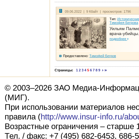
09.06.2022 | 9 Кбайт | просмотров: 1796
Тип:
Исторические
Тимофея Бегрова
Уильям Палме
врача-убийцы.
подробнее
Предоставлено:
Тимофей Бегров
Страницы:
1
2
3
4
5
6
7
8
9
© 2003–2026 ЗАО Медиа-Информаци
(МИГ).
При использовании материалов не
правила (
http://www.insur-info.ru/abo
Возрастные ограничения – старше 1
Тел. / факс: +7 (495) 682-6453, 686-5