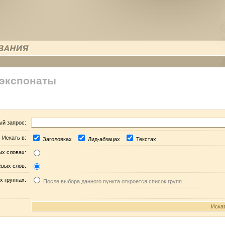
 экспонаты
ый запрос:
Искать в:
Заголовках
Лид-абзацах
Текстах
ых словах:
евых слов:
х группах:
После выбора данного пункта откроется список групп