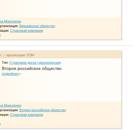
на Моисеенко
рганизации:
Варшавское общество
зации:
Страховая компания
и
йт | просмотров: 5784
Тип:
Страховая доска (оригинальная)
Второе российское общество
подробнее
на Моисеенко
рганизации:
Второе российское общество
зации:
Страховая компания
и