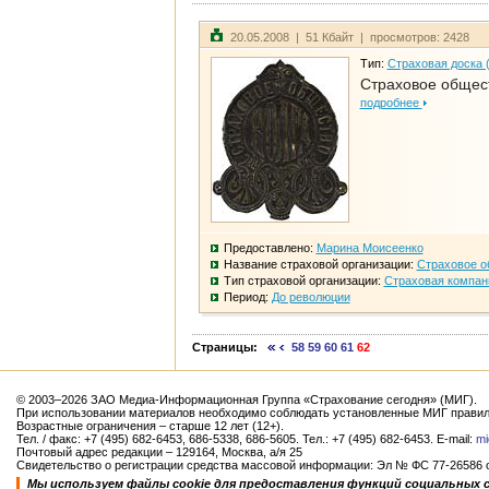
20.05.2008 | 51 Кбайт | просмотров: 2428
Тип:
Страховая доска 
Страховое общест
подробнее
Предоставлено:
Марина Моисеенко
Название страховой организации:
Страховое о
Тип страховой организации:
Страховая компан
Период:
До революции
Страницы:
58
59
60
61
62
© 2003–2026 ЗАО Медиа-Информационная Группа «Страхование сегодня» (МИГ).
При использовании материалов необходимо соблюдать установленные МИГ правил
Возрастные ограничения – старше 12 лет (12+).
Тел. / факс: +7 (495) 682-6453, 686-5338, 686-5605. Тел.: +7 (495) 682-6453. E-mail:
mi
Почтовый адрес редакции – 129164, Москва, а/я 25
Свидетельство о регистрации средства массовой информации: Эл № ФС 77-26586 от
Мы используем файлы cookie для предоставления функций социальных 