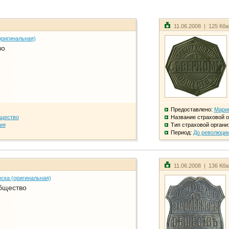
11.06.2008 | 125 Кб
оригинальная)
во
Предоставлено:
Мари
бщество
Название страховой о
ия
Тип страховой органи
Период:
До революци
11.06.2008 | 136 Кб
ска (оригинальная)
бщество