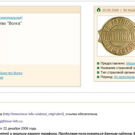
20.05.2008 | 80 Кба
(оригинальная)
во "Волга"
Предоставлено:
Мари
Название страховой о
Тип страховой органи
бщество Волга
Период:
До революци
ия
а (
http://www.insur-info.ru/about_mig/rules/
), ссылка обязательна.
g@insur-info.ru
.
 22 декабря 2006 года.
сетей и анализа нашего трафика. Продолжая пользоваться данным сайтом, 