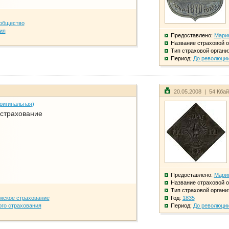
общество
ия
Предоставлено:
Мари
Название страховой о
Тип страховой органи
Период:
До революци
20.05.2008 | 54 Кба
ригинальная)
 страхование
Предоставлено:
Мари
Название страховой о
Тип страховой органи
мское страхование
Год:
1835
го страхования
Период:
До революци