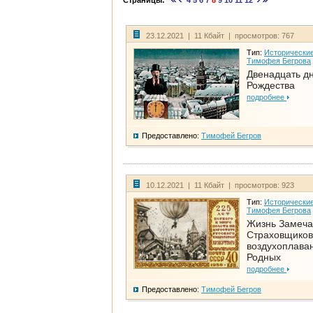
Страницы:
4
5
6
7
8
9
10
11
12
23.12.2021 | 11 Кбайт | просмотров: 767
Тип:
Исторические
Тимофея Бегрова
Двенадцать д
Рождества
подробнее
Предоставлено:
Тимофей Бегров
10.12.2021 | 11 Кбайт | просмотров: 923
Тип:
Исторические
Тимофея Бегрова
Жизнь Замеча
Страховщиков
воздухоплаван
Родных
подробнее
Предоставлено:
Тимофей Бегров