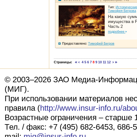
Тип:
Исторические
Тимофея Бегрова
На какую сум
имущества в Р
Часть 2
подробнее
Предоставлено:
Тимофей Бегров
Страницы:
4
5
6
7
8
9
10
11
12
© 2003–2026 ЗАО Медиа-Информаци
(МИГ).
При использовании материалов не
правила (
http://www.insur-info.ru/abo
Возрастные ограничения – старше 1
Тел. / факс: +7 (495) 682-6453, 686-5
mail:
mig@insur-info.ru
.