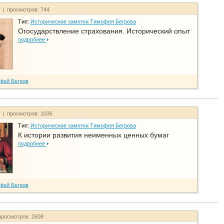
т | просмотров: 744
Тип:
Исторические заметки Тимофея Бегрова
Огосударствление страхования. Исторический опыт
подробнее
фей Бегров
т | просмотров: 1036
Тип:
Исторические заметки Тимофея Бегрова
К истории развития неименных ценных бумаг
подробнее
фей Бегров
просмотров: 2608