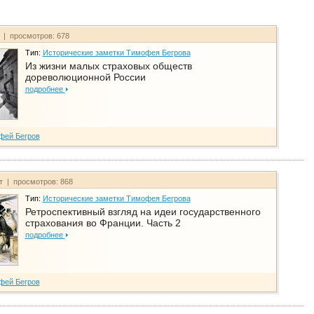
т | просмотров: 678
Тип:
Исторические заметки Тимофея Бегрова
Из жизни малых страховых обществ
дореволюционной России
подробнее
фей Бегров
йт | просмотров: 868
Тип:
Исторические заметки Тимофея Бегрова
Ретроспективный взгляд на идеи государственного
страхования во Франции. Часть 2
подробнее
фей Бегров