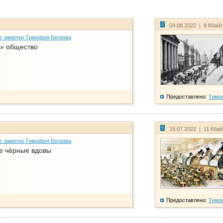
04.08.2022 | 8 Кбай
е заметки Тимофея Бегрова
» общество
Предоставлено:
Тимо
15.07.2022 | 11 Кба
е заметки Тимофея Бегрова
е чёрные вдовы
Предоставлено:
Тимо