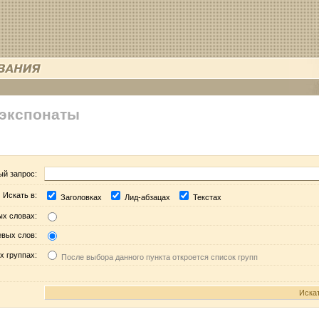
 экспонаты
ый запрос:
Искать в:
Заголовках
Лид-абзацах
Текстах
ых словах:
евых слов:
х группах:
После выбора данного пункта откроется список групп