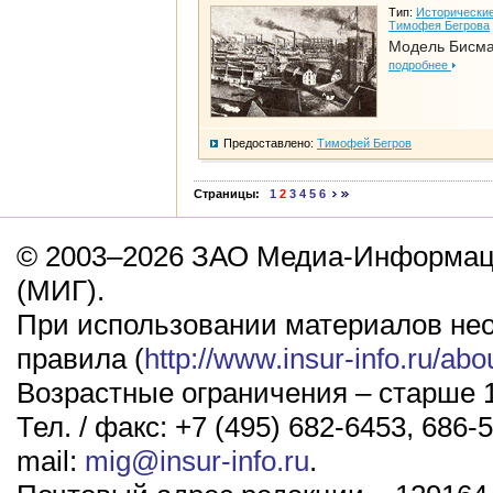
Тип:
Исторические
Тимофея Бегрова
Модель Бисм
подробнее
Предоставлено:
Тимофей Бегров
Страницы:
1
2
3
4
5
6
© 2003–2026 ЗАО Медиа-Информаци
(МИГ).
При использовании материалов не
правила (
http://www.insur-info.ru/abo
Возрастные ограничения – старше 1
Тел. / факс: +7 (495) 682-6453, 686-5
mail:
mig@insur-info.ru
.