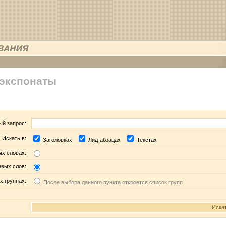
 экспонаты
ый запрос:
Искать в:
Заголовках
Лид-абзацах
Текстах
ых словах:
евых слов:
х группах:
После выбора данного пункта откроется список групп