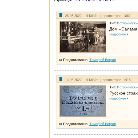
Страницы:
2
3
4
5
6
7
8
9
10
26.05.2022 | 9 Кбайт | просмотров: 1061
Тип:
Исторически
Дом «Саламан
подробнее
Предоставлено:
Тимофей Бегров
13.05.2022 | 9 Кбайт | просмотров: 1418
Тип:
Исторически
Русское стра
подробнее
Предоставлено:
Тимофей Бегров