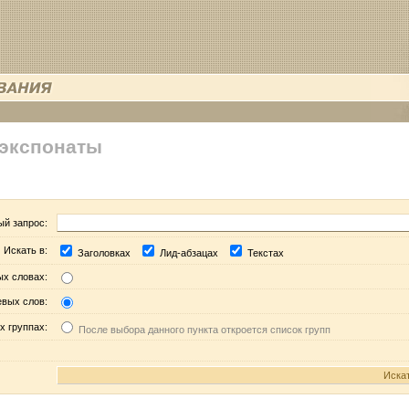
 экспонаты
ый запрос:
Искать в:
Заголовках
Лид-абзацах
Текстах
ых словах:
евых слов:
х группах:
После выбора данного пункта откроется список групп