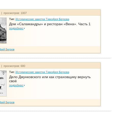
т | просмотров: 1007
Тип:
Исторические заметки Тимофея Бегрова
Дом «Саламандры» и ресторан «Вена». Часть 1
подробнее
фей Бегров
т | просмотров: 680
Тип:
Исторические заметки Тимофея Бегрова
Дело Джунковского или как страховщику вернуть
своё
подробнее
фей Бегров