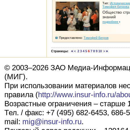
Тип:
Исторические
Тимофея Бегрова
Общество стр
знаний
подробнее
Предоставлено:
Тимофей Бегров
Страницы:
2
3
4
5
6
7
8
9
10
© 2003–2026 ЗАО Медиа-Информаци
(МИГ).
При использовании материалов не
правила (
http://www.insur-info.ru/abo
Возрастные ограничения – старше 1
Тел. / факс: +7 (495) 682-6453, 686-5
mail:
mig@insur-info.ru
.