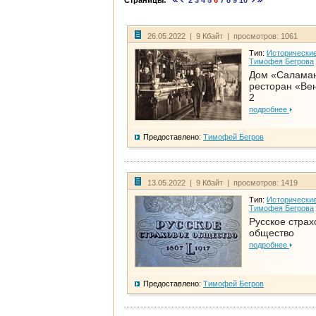
Страницы:
2
3
4
5
6
7
8
9
10
26.05.2022 | 9 Кбайт | просмотров: 1061
Тип:
Исторические
Тимофея Бегрова
Дом «Салама
ресторан «Вен
2
подробнее
Предоставлено:
Тимофей Бегров
13.05.2022 | 9 Кбайт | просмотров: 1419
Тип:
Исторические
Тимофея Бегрова
Русское страх
общество
подробнее
Предоставлено:
Тимофей Бегров