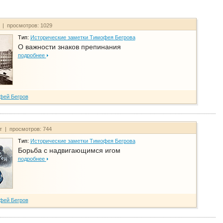
т | просмотров: 1029
Тип:
Исторические заметки Тимофея Бегрова
О важности знаков препинания
подробнее
фей Бегров
йт | просмотров: 744
Тип:
Исторические заметки Тимофея Бегрова
Борьба с надвигающимся игом
подробнее
фей Бегров