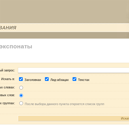
 экспонаты
ый запрос:
Искать в:
Заголовках
Лид-абзацах
Текстах
ых словах:
евых слов:
х группах:
После выбора данного пункта откроется список групп