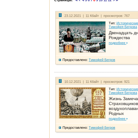
Страницы:
4
5
6
7
8
9
10
11
12
23.12.2021 | 11 Кбайт | просмотров: 767
Тип:
Исторические
Тимофея Бегрова
Двенадцать д
Рождества
подробнее
Предоставлено:
Тимофей Бегров
10.12.2021 | 11 Кбайт | просмотров: 921
Тип:
Исторические
Тимофея Бегрова
Жизнь Замеча
Страховщиков
воздухоплаван
Родных
подробнее
Предоставлено:
Тимофей Бегров