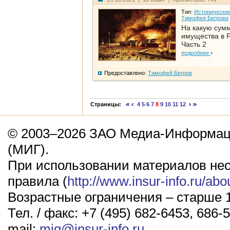
Тип:
Исторические
Тимофея Бегрова
На какую сум
имущества в Р
Часть 2
подробнее
Предоставлено:
Тимофей Бегров
Страницы:
4
5
6
7
8
9
10
11
12
© 2003–2026 ЗАО Медиа-Информаци
(МИГ).
При использовании материалов не
правила (
http://www.insur-info.ru/abo
Возрастные ограничения – старше 1
Тел. / факс: +7 (495) 682-6453, 686-5
mail:
mig@insur-info.ru
.