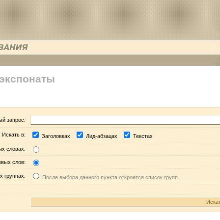
 экспонаты
ый запрос:
Искать в:
Заголовках
Лид-абзацах
Текстах
ых словах:
евых слов:
х группах:
После выбора данного пункта откроется список групп