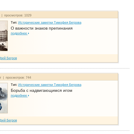
т | просмотров: 1029
Тип:
Исторические заметки Тимофея Бегрова
О важности знаков препинания
подробнее
фей Бегров
йт | просмотров: 744
Тип:
Исторические заметки Тимофея Бегрова
Борьба с надвигающимся игом
подробнее
фей Бегров