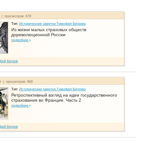
т | просмотров: 678
Тип:
Исторические заметки Тимофея Бегрова
Из жизни малых страховых обществ
дореволюционной России
подробнее
фей Бегров
йт | просмотров: 868
Тип:
Исторические заметки Тимофея Бегрова
Ретроспективный взгляд на идеи государственного
страхования во Франции. Часть 2
подробнее
фей Бегров