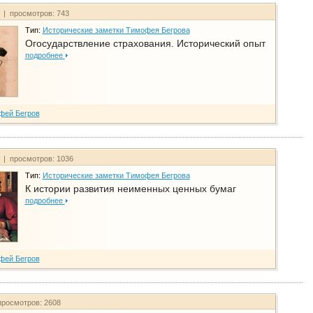
т | просмотров: 743
Тип:
Исторические заметки Тимофея Бегрова
Огосударствление страхования. Исторический опыт
подробнее
фей Бегров
т | просмотров: 1036
Тип:
Исторические заметки Тимофея Бегрова
К истории развития неименных ценных бумаг
подробнее
фей Бегров
просмотров: 2608