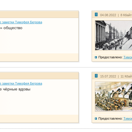
04.08.2022 | 8 Кбай
е заметки Тимофея Бегрова
» общество
Предоставлено:
Тимо
15.07.2022 | 11 Кба
е заметки Тимофея Бегрова
е чёрные вдовы
Предоставлено:
Тимо