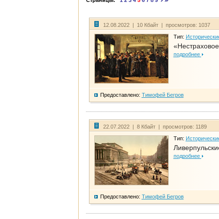
Страницы:
1
2
3
4
5
6
7
8
9
12.08.2022 | 10 Кбайт | просмотров: 1037
Тип:
Исторически
«Нестраховое
подробнее
Предоставлено:
Тимофей Бегров
22.07.2022 | 8 Кбайт | просмотров: 1189
Тип:
Исторически
Ливерпульски
подробнее
Предоставлено:
Тимофей Бегров