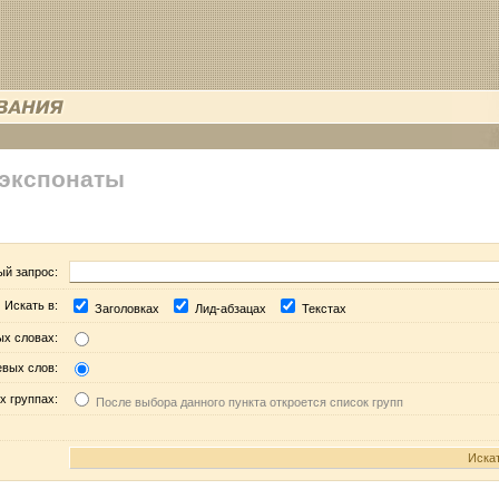
 экспонаты
ый запрос:
Искать в:
Заголовках
Лид-абзацах
Текстах
ых словах:
евых слов:
х группах:
После выбора данного пункта откроется список групп