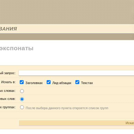
 экспонаты
ый запрос:
Искать в:
Заголовках
Лид-абзацах
Текстах
ых словах:
евых слов:
х группах:
После выбора данного пункта откроется список групп