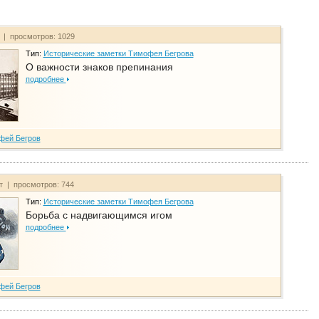
т | просмотров: 1029
Тип:
Исторические заметки Тимофея Бегрова
О важности знаков препинания
подробнее
фей Бегров
йт | просмотров: 744
Тип:
Исторические заметки Тимофея Бегрова
Борьба с надвигающимся игом
подробнее
фей Бегров