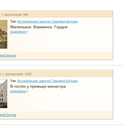
т | просмотров: 994
Тип:
Исторические заметки Тимофея Бегрова
Маленькое. Взаимное. Гордое
подробнее
фей Бегров
йт | просмотров: 1292
Тип:
Исторические заметки Тимофея Бегрова
В гостях у премьер-министра
подробнее
фей Бегров